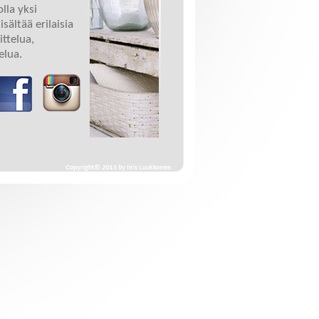
lla yksi
sältää erilaisia
ittelua,
elua.