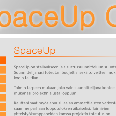
SpaceUp on stailaukseen ja sisustussuunnitteluun suunta
Suunnittelijanasi toteutan budjettisi sekä toiveittesi muk
kodin tai tilan.
Toimin tarpeen mukaan joko vain suunnittelijana kohteell
mukanasi projektin alusta loppuun.
Kauttani saat myös apuusi laajan ammattilaisten verkost
saamme parhaan lopputuloksen aikaiseksi. Toimivien
yhteistyökumppaneiden kanssa projektin toteutus on